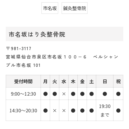
市名坂
鍼灸整骨院
市名坂はり灸整骨院
〒981-3117
宮城県仙台市泉区市名坂１００−６ ベルシャン
ブル市名坂 101
受付時間
月
火
水
木
金
土
日
祝
9:00～12:30
●
●
×
●
●
●
●
●
19:30
14:30～20:30
●
×
×
●
●
●
●
まで